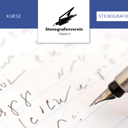
KURSE
STENOGRAFI
STENO-KURS
WAS IST S
TASTSCHREIB-KURS
STENO-ECK
ÜBUNGSAB
LINKS