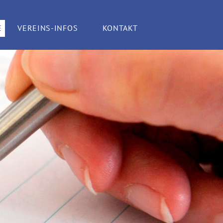
E
VEREINS-INFOS
KONTAKT
TENO?
VEREINSGESCHICHTE
ANSPRECHPARTNER
E
BILDERARCHIV
ENDE
SATZUNG
DIN-NORM 5008