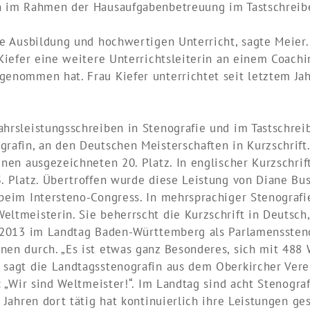
en im Rahmen der Hausaufgabenbetreuung im Tastschreib
de Ausbildung und hochwertigen Unterricht, sagte Meier. 
 Kiefer eine weitere Unterrichtsleiterin an einem Coachi
enommen hat. Frau Kiefer unterrichtet seit letztem Jahr
hrsleistungsschreiben in Stenografie und im Tastschreib
rafin, an den Deutschen Meisterschaften in Kurzschrift.
inen ausgezeichneten 20. Platz. In englischer Kurzschri
5. Platz. Übertroffen wurde diese Leistung von Diane Bu
beim Intersteno-Congress. In mehrsprachiger Stenografi
ltmeisterin. Sie beherrscht die Kurzschrift in Deutsch, 
 2013 im Landtag Baden-Württemberg als Parlamensstenog
en durch. „Es ist etwas ganz Besonderes, sich mit 488 
sagt die Landtagsstenografin aus dem Oberkircher Verei
: „Wir sind Weltmeister!“. Im Landtag sind acht Stenograf
 Jahren dort tätig hat kontinuierlich ihre Leistungen ge