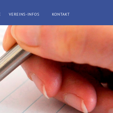
E
VEREINS-INFOS
KONTAKT
TENO?
VEREINSGESCHICHTE
ANSPRECHPARTNER
E
BILDERARCHIV
ENDE
SATZUNG
DIN-NORM 5008