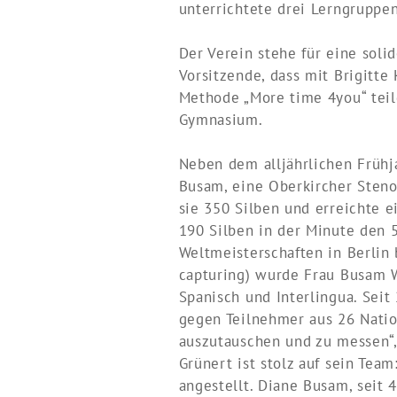
unterrichtete drei Lerngrupp
Der Verein stehe für eine soli
Vorsitzende, dass mit Brigitte
Methode „More time 4you“ teilg
Gymnasium.
Neben dem alljährlichen Frühja
Busam, eine Oberkircher Stenog
sie 350 Silben und erreichte e
190 Silben in der Minute den 
Weltmeisterschaften in Berlin 
capturing) wurde Frau Busam We
Spanisch und Interlingua. Seit
gegen Teilnehmer aus 26 Nation
auszutauschen und zu messen“, 
Grünert ist stolz auf sein Team
angestellt. Diane Busam, seit 4