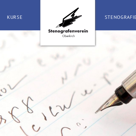
KURSE
STENOGRAFI
STENO-KURS
WAS IST S
TASTSCHREIB-KURS
STENO-ECK
ÜBUNGSAB
LINKS