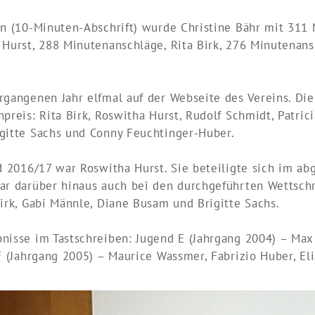
en (10-Minuten-Abschrift) wurde Christine Bähr mit 311
 Hurst, 288 Minutenanschläge, Rita Birk, 276 Minutenan
rgangenen Jahr elfmal auf der Webseite des Vereins. Die
preis: Rita Birk, Roswitha Hurst, Rudolf Schmidt, Patric
gitte Sachs und Conny Feuchtinger-Huber.
d 2016/17 war Roswitha Hurst. Sie beteiligte sich im a
ar darüber hinaus auch bei den durchgeführten Wettschr
irk, Gabi Männle, Diane Busam und Brigitte Sachs.
nisse im Tastschreiben: Jugend E (Jahrgang 2004) – Max 
F (Jahrgang 2005) – Maurice Wassmer, Fabrizio Huber, El