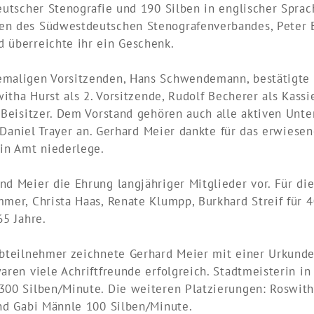
eutscher Stenografie und 190 Silben in englischer Sprac
en des Südwestdeutschen Stenografenverbandes, Peter E
 überreichte ihr ein Geschenk.
emaligen Vorsitzenden, Hans Schwendemann, bestätigte
witha Hurst als 2. Vorsitzende, Rudolf Becherer als Kassie
 Beisitzer. Dem Vorstand gehören auch alle aktiven Unte
, Daniel Trayer an. Gerhard Meier dankte für das erwiese
ein Amt niederlege.
d Meier die Ehrung langjähriger Mitglieder vor. Für die
mer, Christa Haas, Renate Klumpp, Burkhard Streif für 4
65 Jahre.
ibteilnehmer zeichnete Gerhard Meier mit einer Urkunde
aren viele Achriftfreunde erfolgreich. Stadtmeisterin i
300 Silben/Minute. Die weiteren Platzierungen: Roswith
und Gabi Männle 100 Silben/Minute.